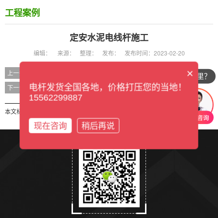
工程案例
定安水泥电线杆施工
编辑：
来源：
整理：
发布：
发布时间：2023-02-20
×
定安水泥电线杆施工
上一条
你们公司在哪里？
定安水泥电线杆施工
电杆发货全国各地，价格打压您的当地！
下一条
15562299887
本文标签：
现在咨询
稍后再说