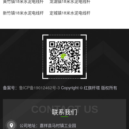
黄竹镇18米水泥电线杆
龙湖镇18米水泥电线杆
新竹镇18米水泥电线杆
定城镇18米水泥电线杆
备案号：
鲁ICP备19012462号-3
Copyright © 红旗杆塔 版权所有
CONTACT US
联系我们
公司地址：嘉祥县马村镇工业园