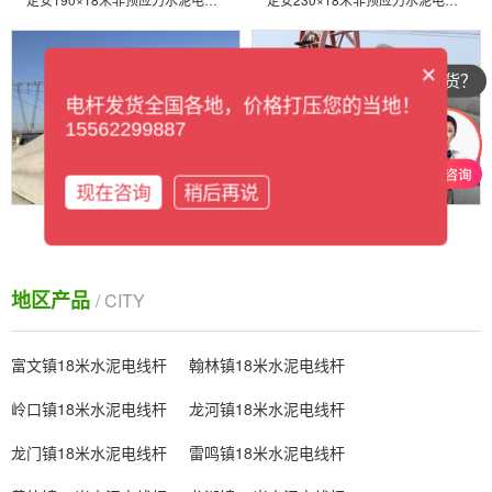
×
有没有现货？
电杆发货全国各地，价格打压您的当地！
15562299887
现在咨询
稍后再说
定安18米锥形水泥电杆
定安18米法兰水泥电杆
地区产品
/ CITY
富文镇18米水泥电线杆
翰林镇18米水泥电线杆
岭口镇18米水泥电线杆
龙河镇18米水泥电线杆
龙门镇18米水泥电线杆
雷鸣镇18米水泥电线杆