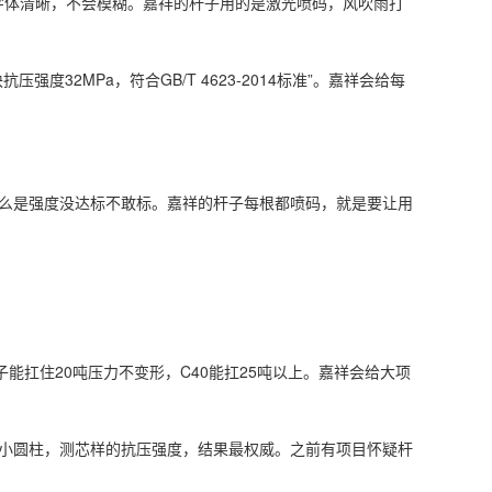
），字体清晰，不会模糊。嘉祥的杆子用的是激光喷码，风吹雨打
32MPa，符合GB/T 4623-2014标准”。嘉祥会给每
么是强度没达标不敢标。嘉祥的杆子每根都喷码，就是要让用
扛住20吨压力不变形，C40能扛25吨以上。嘉祥会给大项
小圆柱，测芯样的抗压强度，结果最权威。之前有项目怀疑杆