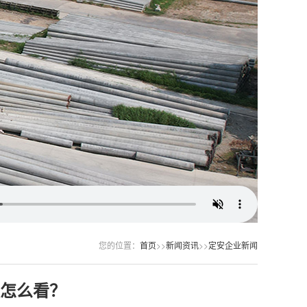
您的位置：
首页
>>
新闻资讯
>>
定安企业新闻
怎么看？