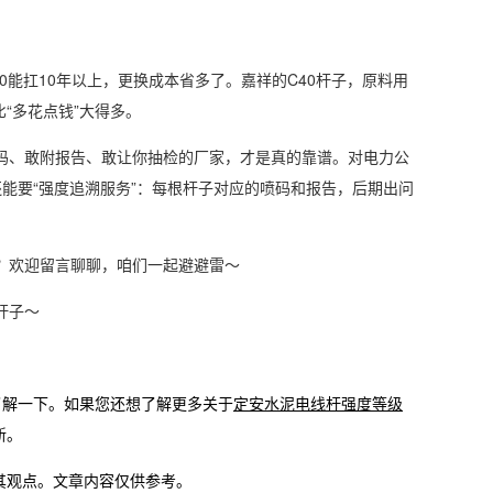
40能扛10年以上，更换成本省多了。嘉祥的C40杆子，原料用
“多花点钱”大得多。
喷码、敢附报告、敢让你抽检的厂家，才是真的靠谱。对电力公
能要“强度追溯服务”：每根杆子对应的喷码和报告，后期出问
5？欢迎留言聊聊，咱们一起避避雷～
杆子～
了解一下。如果您还想了解更多关于
定安水泥电线杆强度等级
新。
其观点。文章内容仅供参考。