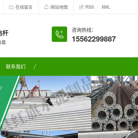
在线留言
网站地图
RSS
|
XML
咨询热线：
电杆
15562299887
拉盘
联系我们