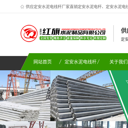
供应定安水泥电线杆厂家直销定安水泥电杆、定安水泥电
供
定
网站首页
定安水泥电线杆
关于我们