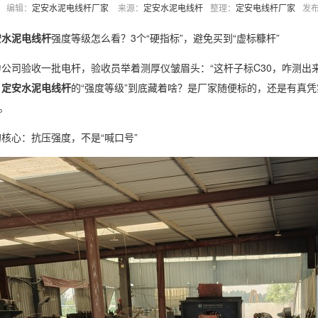
编辑：
定安水泥电线杆厂家
来源：
定安水泥电线杆
整理：
定安电线杆厂家
发
安水泥电线杆
强度等级怎么看？3个“硬指标”，避免买到“虚标糠杆”
验收一批电杆，验收员举着测厚仪皱眉头：“这杆子标C30，咋测出来抗
：
定安水泥电线杆
的“强度等级”到底藏着啥？是厂家随便标的，还是有真凭
。
心：抗压强度，不是“喊口号”