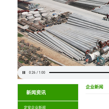
企业新闻
新闻资讯
定安企业新闻