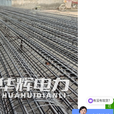
有没有现货？
多少可以发货？
在
线