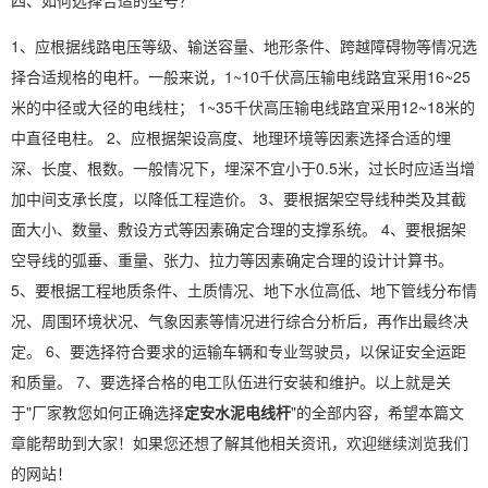
四、如何选择合适的型号？
1、应根据线路电压等级、输送容量、地形条件、跨越障碍物等情况选
择合适规格的电杆。一般来说，1~10千伏高压输电线路宜采用16~25
米的中径或大径的电线柱； 1~35千伏高压输电线路宜采用12~18米的
中直径电柱。 2、应根据架设高度、地理环境等因素选择合适的埋
深、长度、根数。一般情况下，埋深不宜小于0.5米，过长时应适当增
加中间支承长度，以降低工程造价。 3、要根据架空导线种类及其截
面大小、数量、敷设方式等因素确定合理的支撑系统。 4、要根据架
空导线的弧垂、重量、张力、拉力等因素确定合理的设计计算书。
5、要根据工程地质条件、土质情况、地下水位高低、地下管线分布情
况、周围环境状况、气象因素等情况进行综合分析后，再作出最终决
定。 6、要选择符合要求的运输车辆和专业驾驶员，以保证安全运距
和质量。 7、要选择合格的电工队伍进行安装和维护。以上就是关
于"厂家教您如何正确选择
定安水泥电线杆
"的全部内容，希望本篇文
章能帮助到大家！如果您还想了解其他相关资讯，欢迎继续浏览我们
的网站！