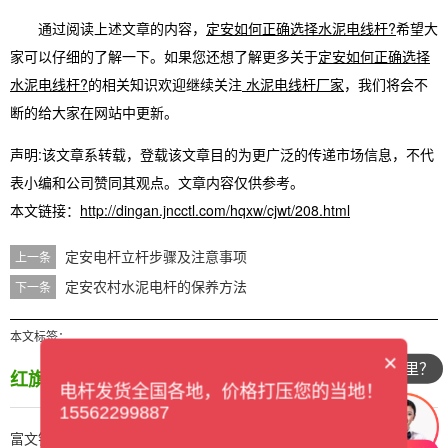
通过阅读上述文章的内容，
定安如何正确选择水泥电线杆?
希望大
家可以仔细的了解一下。如果您还想了解更多关于
定安如何正确选择
水泥电线杆?
的相关知识欢迎继续关注
水泥电线杆厂家
，我们将会不
断的给大家在网站中更新。
声明:该文章系转载，登载该文章目的为更广泛的传递市场信息，不代
表小编和公司赞同其观点。文章内容仅供参考。
本文链接：
http://dingan.jncctl.com/hqxw/cjwt/208.html
定安电杆立杆步骤及注意事项
上一条
定安农村水泥电杆的保养方法
下一条
本文标签：
×
你们公司在哪里？
红旗资讯
/ CITY
电杆发货全国各地，价格打压您的当地！
15562299887
富文镇如何正确选择水泥电线杆?
翰林镇如何正确选择水泥电线杆?